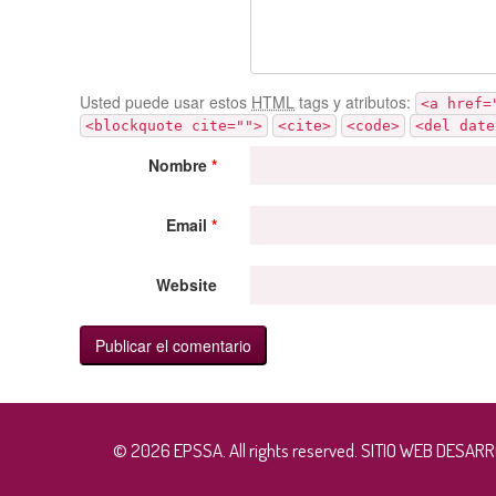
Usted puede usar estos
HTML
tags y atributos:
<a href=
<blockquote cite="">
<cite>
<code>
<del date
Nombre
*
Email
*
Website
© 2026 EPSSA. All rights reserved. SITIO WEB DESA