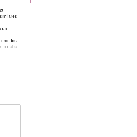
as
similares
á un
 como los
esto debe