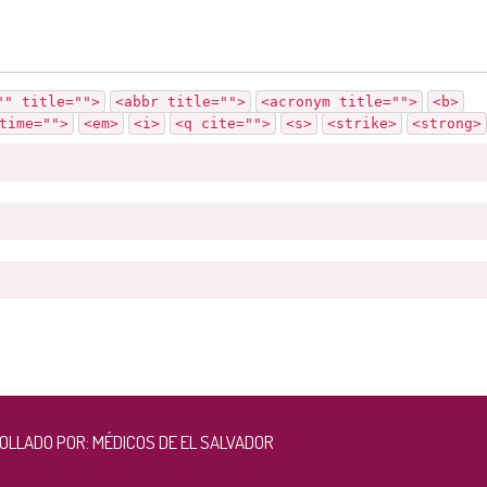
"" title="">
<abbr title="">
<acronym title="">
<b>
time="">
<em>
<i>
<q cite="">
<s>
<strike>
<strong>
RROLLADO POR:
MÉDICOS DE EL SALVADOR