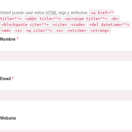
Usted puede usar estos
HTML
tags y atributos:
<a href=""
title="">
<abbr title="">
<acronym title="">
<b>
<blockquote cite="">
<cite>
<code>
<del datetime="">
<em>
<i>
<q cite="">
<s>
<strike>
<strong>
Nombre
*
Email
*
Website