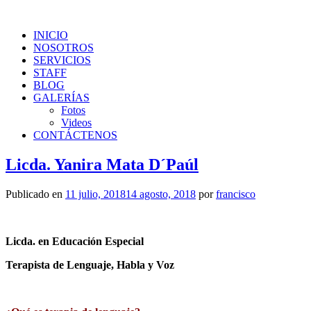
INICIO
NOSOTROS
SERVICIOS
STAFF
BLOG
GALERÍAS
Fotos
Videos
CONTÁCTENOS
Licda. Yanira Mata D´Paúl
Publicado en
11 julio, 2018
14 agosto, 2018
por
francisco
Licda. en Educación Especial
Terapista de Lenguaje, Habla y Voz